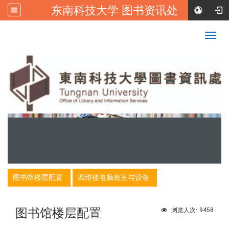
东南科技大学 图书资讯处
:::
校首页
|
东南科技大学FB
Togg
navig
:::
图书馆楼层配置
四维楼电脑教室与设备
图书馆楼层配置
9458
浏览人次: