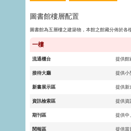
圖書館樓層配置
圖書館為五層樓之建築物，本館之館藏分佈於各
一樓
流通櫃台
提供館
接待大廳
提供
小
新書展示區
提供新
資訊檢索區
提供資
期刊區
提供
中
閱報區
提供當