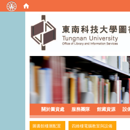
:::
關於圖資處
服務團隊
館藏資源
設
:::
圖書館樓層配置
四維樓電腦教室與設備