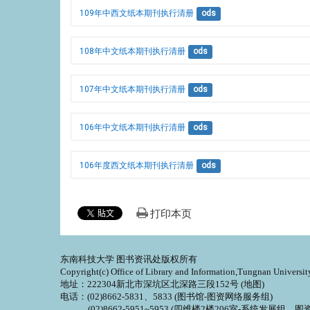
109年中西文纸本期刊执行清册
ods
108年中文纸本期刊执行清册
ods
107年中文纸本期刊执行清册
ods
106年中文纸本期刊执行清册
ods
106年度西文纸本期刊执行清册
ods
打印本页
东南科技大学 图书资讯处版权所有
Copyright(c) Office of Library and Information,Tungnan Universit
地址：222304新北市深坑区北深路三段152号 (
地图
)
电话：(02)8662-5831、5833 (图书馆-图资网络服务组)
(02)8662-5951~5953 (四维楼2楼206室-系统发展组