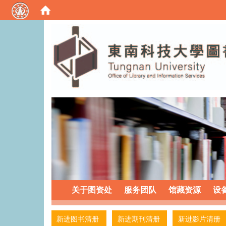
:::
关于图资处
服务团队
馆藏资源
设
:::
新进图书清册
新进期刊清册
新进影片清册