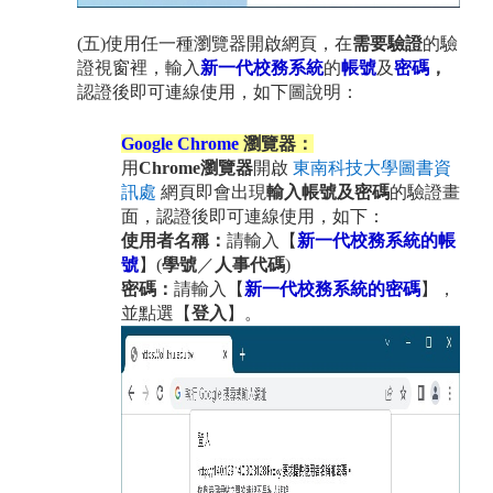
(五)使用任一種瀏覽器
開啟網頁
，在
需要驗證
的驗
證視窗裡，
輸入
新一代校務系統
的
帳號
及
密碼
，
認證後即可連線使用
，如下圖說明：
Google Chrome
瀏覽器：
用
Chrome瀏覽器
開啟
東南科技大學圖書資
訊處
網頁即會出現
輸入帳號及密碼
的驗證畫
面，
認證後即可連線使用
，如下：
使用者名稱：
請輸入
【
新一代校務系統的帳
號
】(
學號
／
人事代碼
)
密碼：
請輸入
【
新一代校務系統的密碼
】
，
並點選【
登入
】
。