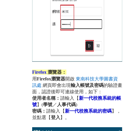
Firefox
瀏覽器：
用
Firefox瀏覽器
開啟
東南科技大學圖書資
訊處
網頁即會出現
輸入帳號及密碼
的驗證畫
面，
認證後即可連線使用
，如下：
使用者名稱：
請輸入
【
新一代校務系統的帳
號
】(
學號
／
人事代碼
)
密碼：
請輸入
【
新一代校務系統的密碼
】
，
並點選【
登入
】
。