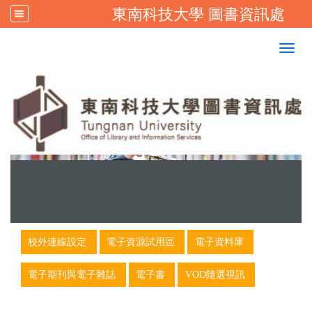
東南科技大學 圖書資訊處
:::
校首頁
|
東南科技大學FB
Togg
navig
:::
校外連線設定
電子資源試用區
電子資料庫
電子期刊與電子雜誌
電子書
VOD隨選視訊