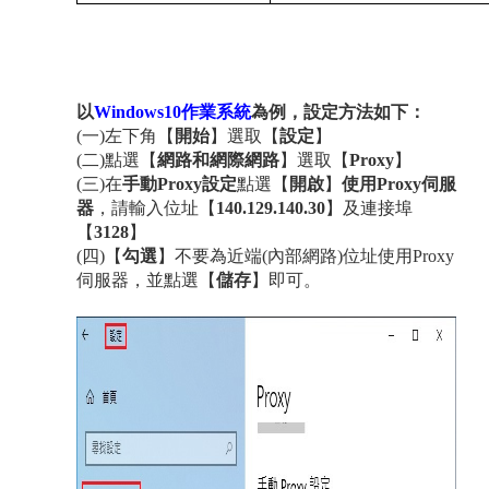
以
Windows10作業系統
為例，設定方法如下：
(一)左下角【
開始
】選取【
設定
】
(二)點選【
網路和
網際網路
】選取【
Proxy
】
(三)在
手動
Proxy
設定
點選【
開啟
】
使用
Proxy伺服
器
，請輸入位址
【
140.129.140.30
】
及連接埠
【
3128
】
(四)【
勾選
】不要為近端(內部網路)位址使用Proxy
伺服器，並點選【
儲存
】即可
。