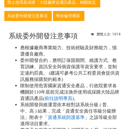
禁止使用及採購「大陸廠牌資通訊產品」相關規定
系統委外開發注意事項
學術倫理專區
系統委外開發注意事項
1014
瀏覽人次:
應根據廠商專業能力、技術經驗及財務能力，慎
選優良廠商。
委外開發合約，應明訂保固期間、維護方式、教
育訓練、資訊安全與個資保護等資安要求，並制
定違約罰責。 (建議可參考公共工程委員會提供資
訊服務採購契約範本)
限制使用危害國家資通安全產品，行政院要求各
機關於110年底前完成汰換所使用或採購大陸品牌
資通訊產品(
前往說明專頁
)。
系統開發與維運需依本校對該系統分級 ( 普、
中、高 ) 結果，完成「資通安全責任等級分級辦
法」附表十「
資通系統防護基準
」之該等級全部
適用項目要求。