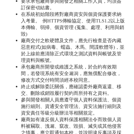
要求承包廠商參與開發之相關工作人員，均須簽
訂保密切結書。
在系統初始階段將對廠商資安與個資保護要求納
入考量。 例HTTPS傳輸協定、使用TLS1.2以上版
本傳輸、弱掃、個資管理 (蒐集、處理、利用與銷
毀)
廠商交付之軟硬體及文件，應先行檢查是否內藏
惡意程式(如病毒、蠕蟲、木馬、間諜軟體等)，並
於上線前應清除正式環境之測試資料與帳號及管
理資料與帳號。
承包廠商所開發或維護之系統，於合約有效期
間，若發現系統有安全漏洞，應無償配合修改，
修改方式交付時間須經本校同意。
終止或解除委託關係，應確認委外廠商返還、移
交、刪除或銷毀履行契約而所持有之資料。
參與開發相關人員應遵守個人資料保護法、個資
施行細則、資通安全管理法、資安法施行細則及
資安責任等級分級辦法等相關規定。
廠商如有違反個人資料保護相關法令而致個人資
料被竊取、洩漏、竄改、毀損、滅失或其他侵害
之情事，應立即通知本校，並說明違反事項及採