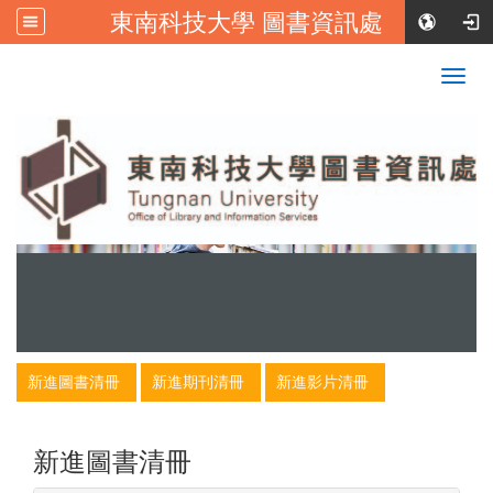
東南科技大學 圖書資訊處
:::
校首頁
|
東南科技大學FB
Togg
navig
:::
新進圖書清冊
新進期刊清冊
新進影片清冊
新進圖書清冊