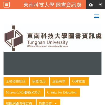
東南科技大學 圖書資訊處
:::
校首頁
|
東南科技大學FB
Togg
navig
:::
全校授權軟體
病毒防治
遠距教學
ODF推廣
Microsoft365服務(M365)
G Suite for Education
校園網路骨幹架構
館際合作