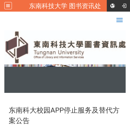
东南科技大学 图书资讯处
:::
校首页
|
东南科技大学FB
Togg
navig
:::
东南科大校园APP停止服务及替代方
案公告