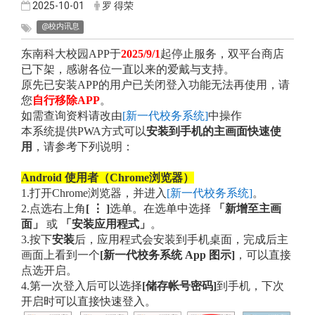
2025-10-01
罗 得荣
@校内讯息
东南科大校园APP于
2025/9/1
起停止服务，双平台商店
已下架，感谢各位一直以来的爱戴与支持。
原先已安装APP的用户已关闭登入功能无法再使用，请
您
自行移除APP
。
如需查询资料请改由
[新一代校务系统]
中操作
本系统提供PWA方式可以
安装到手机的主画面快速使
用
，请参考下列说明：
Android 使用者（Chrome浏览器）
1.打开Chrome浏览器，并进入
[新一代校务系统]
。
2.点选右上角
[ ⋮ ]
选单。在选单中选择
「新增至主画
面」
或
「安装应用程式」
。
3.按下
安装
后，应用程式会安装到手机桌面，完成后主
画面上看到一个
[新一代校务系统 App 图示]
，可以直接
点选开启。
4.第一次登入后可以选择
[储存帐号密码]
到手机，下次
开启时可以直接快速登入。