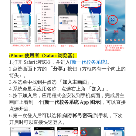
iPhone 使用者（Safari 浏览器）
1.打开 Safari 浏览器，并进入
[新一代校务系统]
。
2.点选画面下方的
「分享」
按钮（方框内有一个向上的
箭头）。
3.在选单中找到并点选
「加入主画面」
。
4.系统会显示应用名称，点选右上角
「加入」
。
5.按下
加入
后，应用程式会安装到手机桌面，完成后主
画面上看到一个
[新一代校务系统 App 图示]
，可以直接
点选开启。
6.第一次登入后可以选择
[储存帐号密码]
到手机，下次
开启时可以直接快速登入。