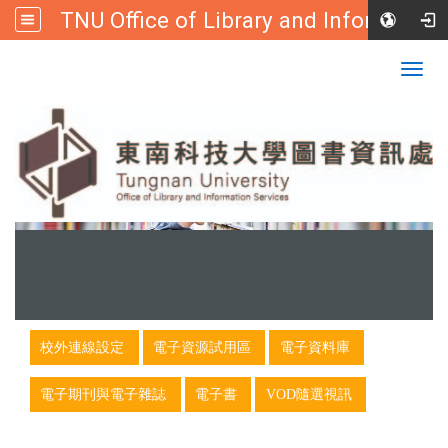
TNU Office of Library and Information
:::
Tungnan University
Togg
navig
:::
校外連線設定
電子資源試用區
電子資料庫
電子期刊與電子雜誌
電子書
VOD隨選視訊