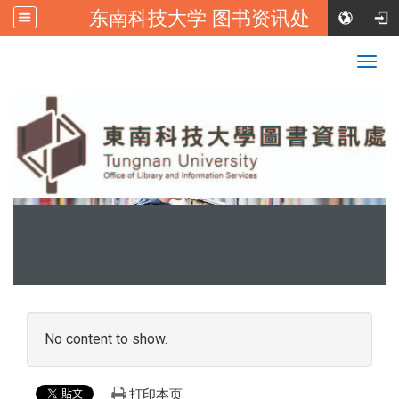
东南科技大学 图书资讯处
:::
校首页
|
东南科技大学FB
Togg
navig
:::
No content to show.
打印本页