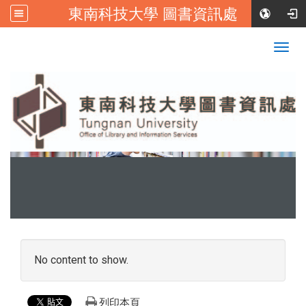
東南科技大學 圖書資訊處
:::
校首頁
|
東南科技大學FB
Togg
navig
:::
No content to show.
列印本頁