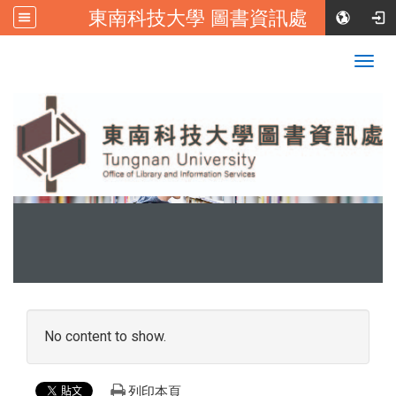
東南科技大學 圖書資訊處
:::
校首頁
|
東南科技大學FB
Togg
navig
:::
No content to show.
列印本頁