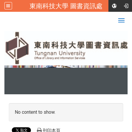
東南科技大學 圖書資訊處
:::
校首頁
|
東南科技大學FB
Togg
navig
:::
No content to show.
列印本頁