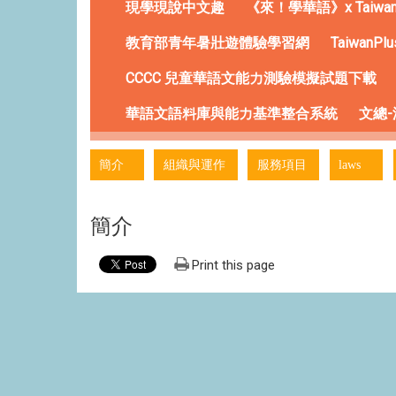
現學現說中文趣
《來！學華語》x Taiw
教育部青年暑壯遊體驗學習網
Taiwan
CCCC 兒童華語文能力測驗模擬試題下載
華語文語料庫與能力基準整合系統
文總
:::
簡介
組織與運作
服務項目
laws
簡介
Print this page