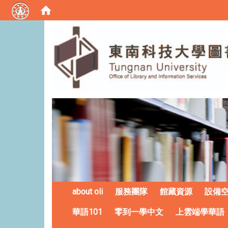
:::
about oli
服務團隊
館藏資源
設備
華語101
零到一學中文
上雲端學華語