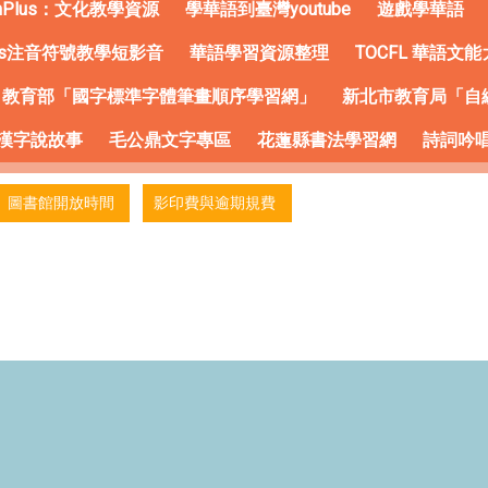
anPlus：文化教學資源
學華語到臺灣youtube
遊戲學華語
Plus注音符號教學短影音
華語學習資源整理
TOCFL 華語
教育部「國字標準字體筆畫順序學習網」
新北市教育局「自
-漢字說故事
毛公鼎文字專區
花蓮縣書法學習網
詩詞吟
圖書館開放時間
影印費與逾期規費