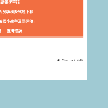
讀報學華語
文能力測驗模擬試題下載
編國小生字及語詞簿」
唱
臺灣漢詩
9689
View count: