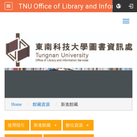
TNU Office of Library and Information
:::
Tungnan University
Togg
navig
Home
館藏資源
新進館藏
:::
使用指引
新進館藏
數位資源