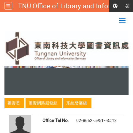
TNU Office of Library and Information
:::
Tungnan University
Togg
navig
:::
圖資長
圖資網路服務組
系統發展組
Office Tel No.
02-8662-5951~3#13